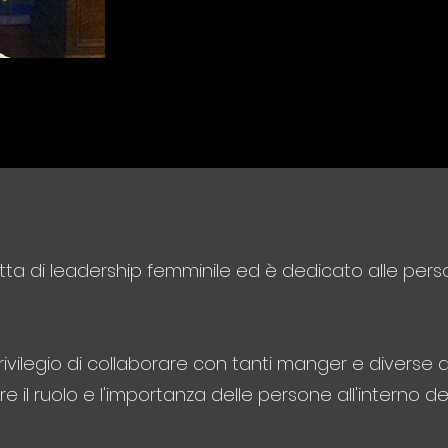
atta di leadership femminile ed è dedicato alle per
 privilegio di collaborare con tanti manger e divers
e il ruolo e l'importanza delle persone all'interno de