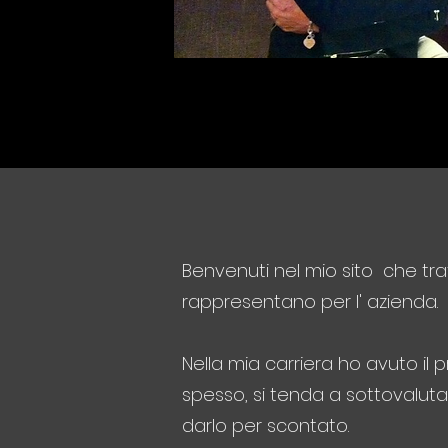
Benvenuti nel mio sito che tr
rappresentano per l' azienda.
Nella mia carriera ho avuto il
spesso, si tenda a sottovalutar
darlo per scontato.