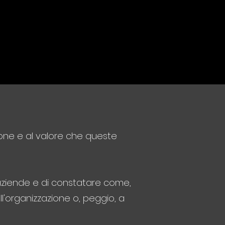
sone e al valore che queste
e aziende e di constatare come,
ll'organizzazione o, peggio, a