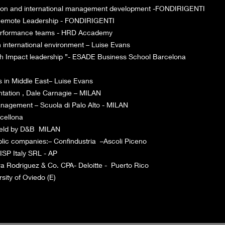
ion and international management development -FONDIRIGENTI
Remote Leadership - FONDIRIGENTI
performance teams - HRD Accademy
 international environment – Luise Evans
h Impact leadership ”-
ESADE Business School Barcelona
 in Middle East– Luise Evans
ntation , Dale Carnagie – MILAN
agement – Scuola di Palo Alto - MILAN
cellona
on” held by D&B MILAN
ublic companies:– Confindustria –Ascoli Piceno
SP Italy SRL - AP
era Rodriguez & Co. CPA- Deloitte - Puerto Rico
sity of Oviedo (E)