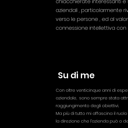
chiacchierate interessanti e
aziendali , particolarmente ri
verso le persone , ed al val
connessione intellettiva con 
Su di me
Con oltre venticinque anni di esp
aziendale, sono sempre stata attra
raggiungimento degli obiettivi..
Ma più di tutto mi affascina il ru
la direzione che l’azienda può o d