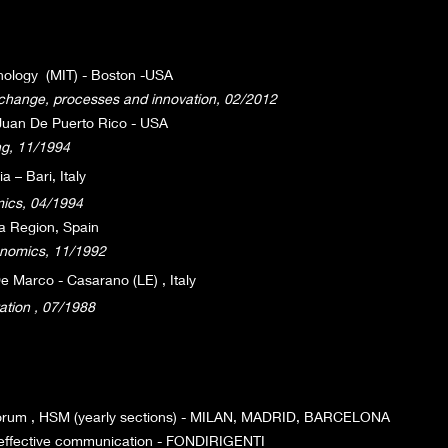
nology
(MIT) - Boston -USA
change, processes and innovation, 02/2012
 Juan
De Puerto Rico - USA
ing, 11/1994
 – Bari, Italy
ics, 04/1994
ia Region, Spain
onomics, 11/1992
e Marco - Casarano (LE) , Italy
ation , 07/1988
rum , HSM (yearly sections) - MILAN, MADRID, BARCELONA
ffective communication - FONDIRIGENTI