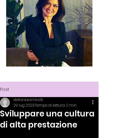
Lead. Motivate. Inspire.
Post
stefaniacimino5
29 lug 2023
Tempo di lettura: 2 min
Sviluppare una cultura
di alta prestazione