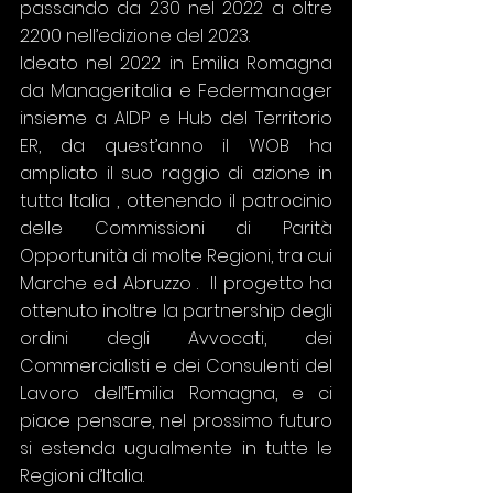
passando da 230 nel 2022 a oltre 
2200 nell’edizione del 2023. 
Ideato nel 2022 in Emilia Romagna 
da Manageritalia e Federmanager 
insieme a AIDP e Hub del Territorio 
ER, da quest’anno il WOB ha 
ampliato il suo raggio di azione in 
tutta Italia , ottenendo il patrocinio 
delle Commissioni di Parità 
Opportunità di molte Regioni, tra cui  
Marche ed Abruzzo .  Il progetto ha 
ottenuto inoltre la partnership degli 
ordini degli Avvocati, dei 
Commercialisti e dei Consulenti del 
Lavoro dell’Emilia Romagna, e ci 
piace pensare, nel prossimo futuro 
si estenda ugualmente in tutte le 
Regioni d’Italia.