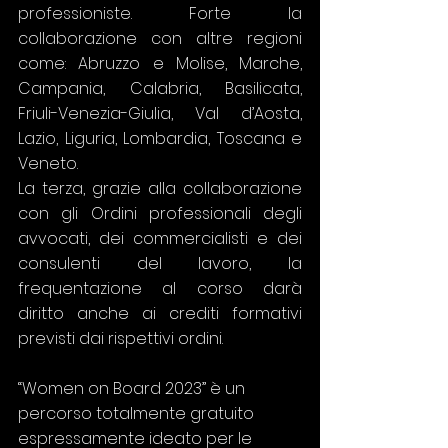
professioniste. Forte la 
collaborazione con altre regioni 
come: Abruzzo e Molise, Marche, 
Campania, Calabria, Basilicata, 
Friuli-Venezia-Giulia, Val d’Aosta, 
Lazio, Liguria, Lombardia, Toscana e 
Veneto. 
La terza, grazie alla collaborazione 
con gli Ordini professionali degli 
avvocati, dei commercialisti e dei 
consulenti del lavoro, la 
frequentazione al corso darà 
diritto anche ai crediti formativi 
previsti dai rispettivi ordini.
“Women on Board 2023” è un 
percorso totalmente gratuito 
espressamente ideato per le 