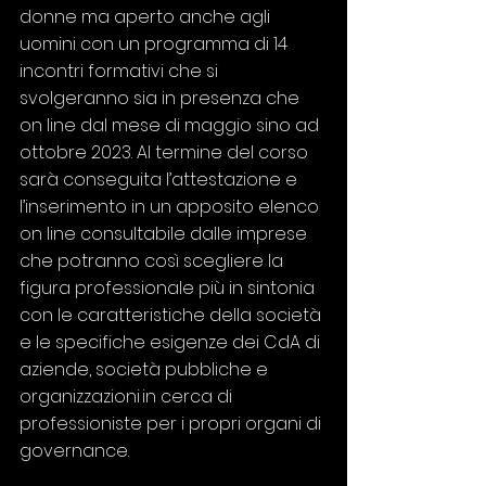
donne ma aperto anche agli 
uomini con un programma di 14 
incontri formativi che si 
svolgeranno sia in presenza che 
on line dal mese di maggio sino ad 
ottobre 2023. Al termine del corso 
sarà conseguita l’attestazione e 
l’inserimento in un apposito elenco 
on line consultabile dalle imprese 
che potranno così scegliere la 
figura professionale più in sintonia 
con le caratteristiche della società 
e le specifiche esigenze dei CdA di 
aziende, società pubbliche e 
organizzazioni in cerca di 
professioniste per i propri organi di 
governance.