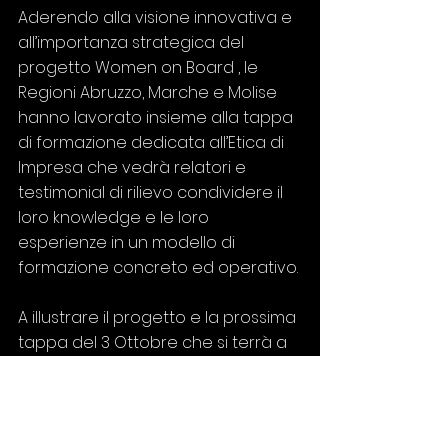
Aderendo alla visione innovativa e  
all’importanza strategica del 
progetto Women on Board , le 
Regioni Abruzzo, Marche e Molise 
hanno lavorato insieme alla tappa 
di formazione dedicata all’Etica di 
Impresa che vedrà relatori e 
testimonial di rilievo condividere il 
loro knowledge e le loro 
esperienze in un modello di 
formazione concreto ed operativo.
A illustrare il progetto e la prossima 
tappa del 3 Ottobre che si terrà a 
Pescara presso la sede di 
Confindustria PE-CH  , lo scorso 4 di 
settembre si é tenuta la 
Conferenza Stampa presso la Sala 