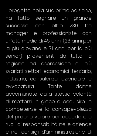
Il progetto, nella sua prima edizione, 
ha fatto segnare un grande 
successo con oltre 230 tra 
manager e professioniste con 
un’età media di 46 anni (26 anni per 
la più giovane e 71 anni per la più 
senior) provenienti da tutta la 
regione ed espressione di più 
svariati settori economici: terziario, 
industria, consulenza aziendale e 
avvocatura. Tante donne 
accomunate dalla stessa volontà 
di mettersi in gioco e acquisire le 
competenze e la consapevolezza 
del proprio valore per accedere a 
ruoli di responsabilità nelle aziende 
e nei consigli d’amministrazione di 