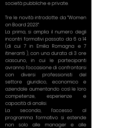
società pubbliche e private.
Tre le novità introdotte da “Women 
on Board 2023”:
La prima, si amplia il numero degli 
incontri formativi passato da 6 a 14 
(di cui 7 in Emilia Romagna e 7 
itineranti ), con una durata di 3 ore 
ciascuno, in cui le partecipanti 
avranno l’occasione di confrontarsi 
con diversi professionisti del 
settore giuridico, economico e 
aziendale aumentando così le loro 
competenze, esperienze e 
capacità di analisi. 
La seconda, l’accesso al 
programma formativo si estende 
non solo alle manager e alle 