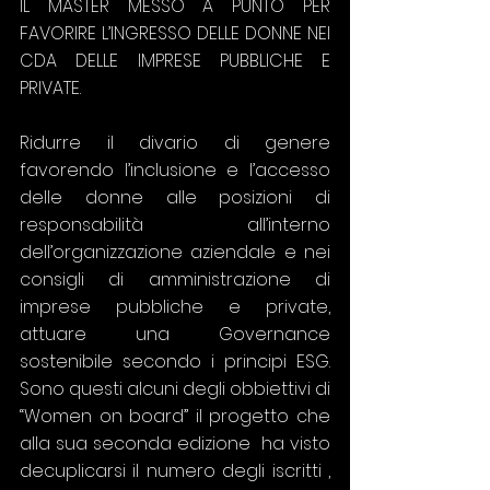
IL MASTER MESSO A PUNTO PER 
FAVORIRE L’INGRESSO DELLE DONNE NEI 
CDA DELLE IMPRESE PUBBLICHE E 
PRIVATE. 
Ridurre il divario di genere 
favorendo l’inclusione e l’accesso 
delle donne alle posizioni di 
responsabilità all’interno 
dell’organizzazione aziendale e nei 
consigli di amministrazione di 
imprese pubbliche e private, 
attuare una Governance 
sostenibile secondo i principi ESG. 
Sono questi alcuni degli obbiettivi di 
“Women on board” il progetto che 
alla sua seconda edizione  ha visto 
decuplicarsi il numero degli iscritti , 